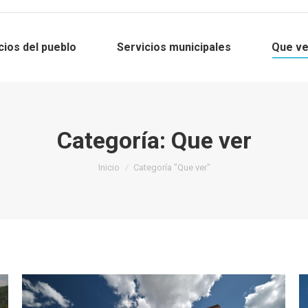
cios del pueblo
Servicios municipales
Que ve
Categoría:
Que ver
Estás aquí:
Inicio
Categoría "Que ver"